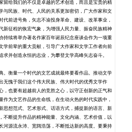
家留给我们的不仅是卓越的艺术创造，而且是宝贵的精
学与民族、时代、人民的关系更加密切，广大作家和文
时代前进号角，矢志不渝投身革命、建设、改革事业，
代新征程的恢宏气象，为增强人民力量、振奋民族精神
协持续将举办著名作家百年诞辰纪念座谈会作为一项重
文学前辈的重大贡献，引导广大作家和文学工作者向前
追求并创造永恒的志业，为攀登文学高峰矢志奋斗。
典。衡量一个时代的文艺成就最终要看作品。推动文学
出无愧于我们这个伟大民族、伟大时代的优秀文学作
心，也要有超越前人的竞胜之心，以守正创新的正气和
量作为文艺作品的生命线，在生动火热的时代实践中，
新思想范式、艺术形式、话语方式，捕捉新的语言、新
，不断提升作品的精神能量、文化内涵、艺术价值，以
长河源流永沛、宽阔浩荡，不断抵达新的高度。要秉持