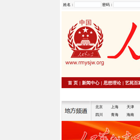
姓名：
密码：
首 页
|
新闻中心
|
思想理论
|
艺苑百
|
拍卖信息
|
名家书画
北京
上海
天津
四川
青海
海南