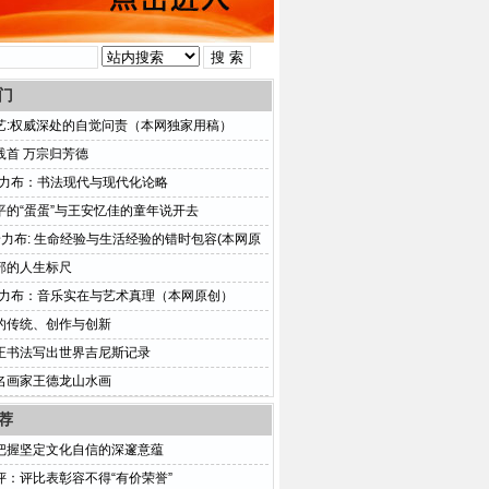
门
艺:权威深处的自觉问责（本网独家用稿）
践首 万宗归芳德
普力布：书法现代与现代化论略
平的“蛋蛋”与王安忆佳的童年说开去
普力布: 生命经验与生活经验的错时包容(本网原
部的人生标尺
普力布：音乐实在与艺术真理（本网原创）
的传统、创作与创新
正书法写出世界吉尼斯记录
名画家王德龙山水画
荐
把握坚定文化自信的深邃意蕴
评：评比表彰容不得“有价荣誉”