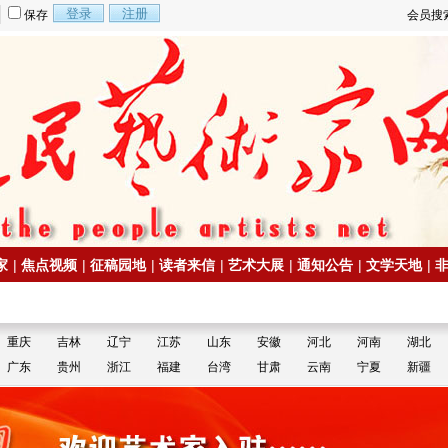
保存
会员搜
家
|
焦点视频
|
征稿园地
|
读者来信
|
艺术大展
|
通知公告
|
文学天地
|
重庆
吉林
辽宁
江苏
山东
安徽
河北
河南
湖北
广东
贵州
浙江
福建
台湾
甘肃
云南
宁夏
新疆