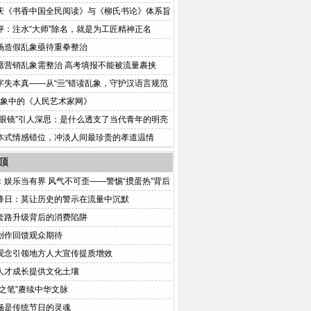
庆《书香中国全民阅读》与《柳氏书论》体系旨
评：注水“大师”除名，就是为工匠精神正名
场造假乱象亟待重拳整治
愿营销乱象需整治 高考填报不能被流量裹挟
字失本真——从“亖”错读乱象，守护汉语言规范
:印象中的《人民艺术家网》
小眼镜”引人深思：是什么透支了当代青年的明亮
本式情感错位，冲淡人间最珍贵的孝道温情
顶
：娱乐当有界 风气不可歪——警惕“掼蛋热”背后
危机
降日：莫让历史的警示在流量中沉默
套路升级背后的消费陷阱
创作回馈观众期待
观念引领地方人大宣传提质增效
人才成长提供文化土壤
代之笔”赓续中华文脉
涵是传统节日的灵魂