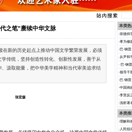
本类热
当代之笔”赓续中华文脉
·
崇德仰
·
孝为修
·
巴·钢
读在新的历史起点上推动中国文学繁荣发展，必须
·
从尹和
文学传统，坚持创造性转化、创新性发展，善于从
·
巴·钢
华、汲取能量，把中华美学精神和当代审美追求结
创)
·
领导干
·
巴·钢
·
中国画
·
李营反
张宏森
·
浅析著
本类推
·
理解和
·
人民锐