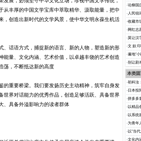
荣发展，必须坚守中华文化立场，珍视中国文学传统，
·
论柳国
于从丰厚的中国文学宝库中萃取精华、汲取能量，把中
意深释
·
人民锐
来，创造出新时代的文学风景，使中华文明永葆生机活
·
收藏市
·
网红志
·
莫让汉
根基
·
文 奴
式、话语方式，捕捉新的语言、新的人物，塑造新的形
·
遍地“
神能量、文化内涵、艺术价值，以卓越丰饶的艺术创造
视界
·
别让剧
浩荡，不断抵达新的高度
本类固
·
初科汝
鉴的重要桥梁。我们要发扬历史主动精神，筑牢自身发
的跑偏
·
日本投
备世界对话能力的优秀作品，创造足够活跃、具备世界
·
拼多多
大、具备外溢影响力的读者群体
·
以精品
·
以系统
·
为青年
·
以“当
·
文化内