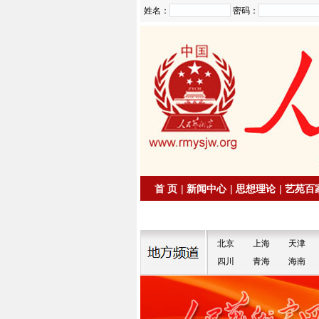
姓名：
密码：
首 页
|
新闻中心
|
思想理论
|
艺苑百
|
拍卖信息
|
名家书画
北京
上海
天津
四川
青海
海南