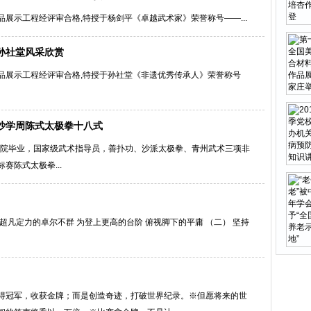
展示工程经评审合格,特授于杨剑平《卓越武术家》荣誉称号——...
孙社堂风采欣赏
品展示工程经评审合格,特授于孙社堂《非遗优秀传承人》荣誉称号
沙学周陈式太极拳十八式
剧学院毕业，国家级武术指导员，善扑功、沙派太极拳、青州武术三项非
赛陈式太极拳...
而是超凡定力的卓尔不群 为登上更高的台阶 俯视脚下的平庸 （二） 坚持
得冠军，收获金牌；而是创造奇迹，打破世界纪录。※但愿将来的世