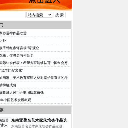
门
家孙道禅作品欣赏
之外
歌手韩红点评赛场“骂”观众
戏曲，你将走向何处？
国际红会代表：希望大家能够认可中国红会努
的决心
”道“雅”谈“文化”
油画家、美术教育家靳之林对秦始皇直道的考
插柳柳成荫
称收藏人民币并非旧版就值钱
12年中国艺术发展概观
荐
东南亚著名艺术家朱培杏作品选
登
东南亚著名艺术家朱培杏作品选登