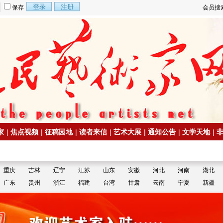
保存
会员搜
家
|
焦点视频
|
征稿园地
|
读者来信
|
艺术大展
|
通知公告
|
文学天地
|
重庆
吉林
辽宁
江苏
山东
安徽
河北
河南
湖北
广东
贵州
浙江
福建
台湾
甘肃
云南
宁夏
新疆