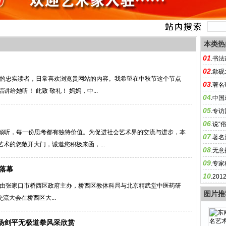
本类热
01
.
书法
02
.
歙砚
网的忠实读者，日常喜欢浏览贵网站的内容。我希望在中秋节这个节点
03
.
著名
给她听！ 此致 敬礼！ 妈妈，中...
04
.
中国
05
.
专访
06
力背后
.
说“俗
倾听，每一份思考都有独特价值。为促进社会艺术界的交流与进步，本
07
.
著名
艺术的您敞开大门，诚邀您积极来函，...
08
察
.
无意
09
.
专家
满落幕
10
.
20
，由张家口市桥西区政府主办，桥西区教体科局与北京精武堂中医药研
图片推
交流大会在桥西区大...
杨剑平无极道拳风采欣赏