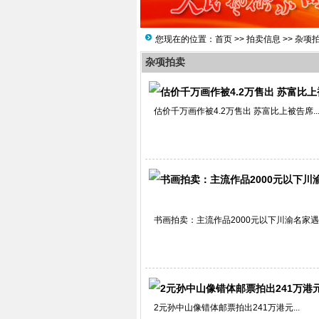
您现在的位置：
首页
>>
拍卖信息
>>
杂项
杂项拍卖
估价千万画作被4.2万售出 苏富比上被告席..
书画拍卖：主流作品2000元以下川渝名家遇寒
2元孙中山像错体邮票拍出241万港元...