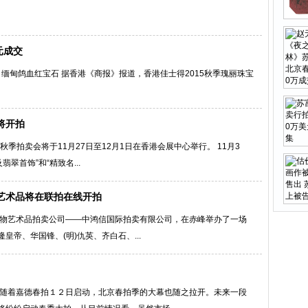
元成交
录 缅甸鸽血红宝石 据香港《商报》报道，香港佳士得2015秋季瑰丽珠宝
将开拍
秋季拍卖会将于11月27日至12月1日在香港会展中心举行。 11月3
翠首饰”和“精致名...
艺术品将在联拍在线开拍
名文物艺术品拍卖公司——中鸿信国际拍卖有限公司，在赤峰举办了一场
帝、华国锋、(明)仇英、齐白石、...
）随着嘉德春拍１２日启动，北京春拍季的大幕也随之拉开。未来一段