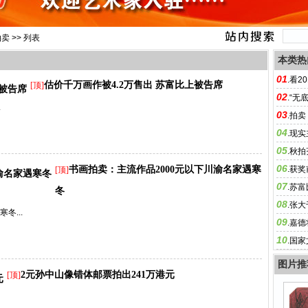
拍卖
>> 列表
本类热
01
.
看2
估价千万画作被4.2万售出 苏富比上被告席
[顶]
02
.
“无
.
03
.
拍卖
04
.
现实
05
.
秋拍
06
书画拍卖：主流作品2000元以下川渝名家遇寒
.
获奖
[顶]
07
.
苏富
冬
08
.
张大
冬...
09
.
嘉德
10
.
国家
核工作
图片推
2元孙中山像错体邮票拍出241万港元
[顶]