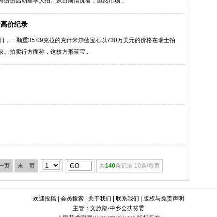
纷纷启动春季大拍。从目前情况看，虽然市场...
最高价纪录
3日，一颗重35.09克拉的克什米尔蓝宝石以730万美元的价格在瑞士拍
。拍卖行方面称，这枚方形蓝宝...
一页
末 页
共
140
条记录 10条/每页
欢迎投稿
|
会员搜索
|
关于我们
|
联系我们
|
版权与免责声明
主管：文旅部·中乡会扶贫委