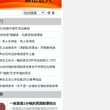
门
012伦敦中国艺术品春拍
底价拍卖”猫腻多，玩家竞拍须谨慎
：有人在淘金，有人在淘泥
主义油画名作《演剧队的晨会》亮相春拍场
齐白石作品价格或逆市上扬
前仅几百元一幅的莫言3件书法拍得11.73万
比在内地的首场拍卖也将在中华世纪坛举槌
千“领跑”艺术市场的背后
将在北京公开征集2012春季拍品
文物局发布《关于进一步做好文物拍卖标的审
的意见》
荐
一枚面值1分钱的英国邮票拍出
948万美元
一枚面值1分钱的英国邮票拍出948万