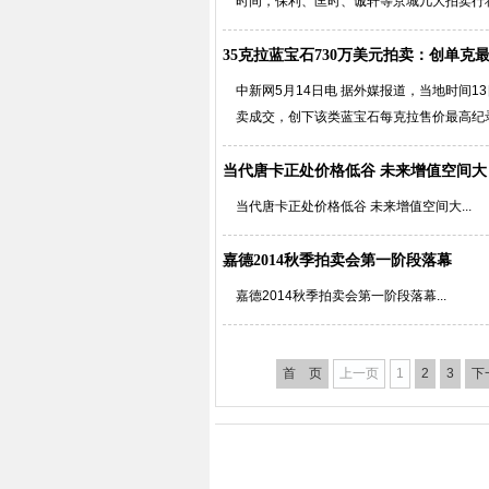
时间，保利、匡时、诚轩等京城几大拍卖行将
35克拉蓝宝石730万美元拍卖：创单克
中新网5月14日电 据外媒报道，当地时间1
卖成交，创下该类蓝宝石每克拉售价最高纪录
当代唐卡正处价格低谷 未来增值空间大
当代唐卡正处价格低谷 未来增值空间大...
嘉德2014秋季拍卖会第一阶段落幕
嘉德2014秋季拍卖会第一阶段落幕...
首 页
上一页
1
2
3
下