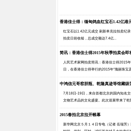
香港佳士得：缅甸鸽血红宝石1.42亿港
红宝石以1.42亿元成交 刷新单克拉拍卖纪
拍卖日前收槌，总成交额达7.4亿...
简讯：香港佳士得2015年秋季拍卖会即
人民艺术家网拍卖简讯：香港佳士得2015年
日，在香港佳士得举行的2015年“瑰丽珠宝及翡
中鸿信元哥窑胆瓶、乾隆真迹等馆藏级
7月18日-19日，来自首都北京的国内知
文物艺术品的文化盛宴。此次巡展带来了乾隆皇
2015春拍北京拉开帷幕
新华网北京５月１４日专电（记者 岳瑞芳