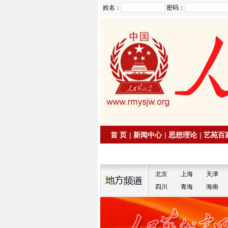
姓名：
密码：
首 页
|
新闻中心
|
思想理论
|
艺苑百
|
拍卖信息
|
名家书画
北京
上海
天津
四川
青海
海南