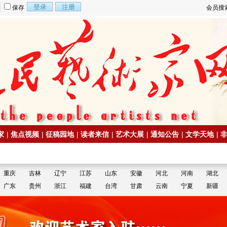
保存
会员搜
家
|
焦点视频
|
征稿园地
|
读者来信
|
艺术大展
|
通知公告
|
文学天地
|
重庆
吉林
辽宁
江苏
山东
安徽
河北
河南
湖北
广东
贵州
浙江
福建
台湾
甘肃
云南
宁夏
新疆