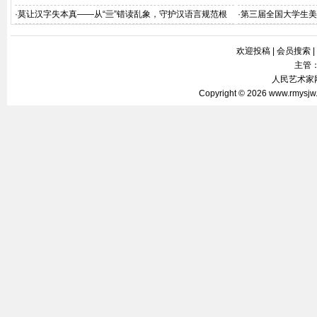
会在北京飞天商务大
·
莫让汉字失本真——从“亖”错读乱象，守护汉语言规范根
·
第三届全国大学生美
基
欢迎投稿
|
会员搜索
|
主管
人民艺术家网 
Copyright © 2026
www.rmysjw