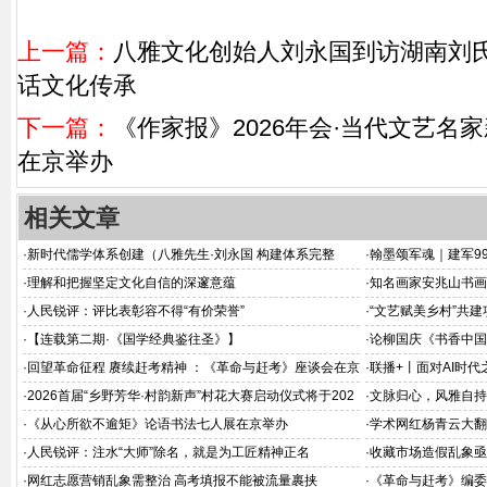
上一篇：
八雅文化创始人刘永国到访湖南刘氏
话文化传承
下一篇：
《作家报》2026年会·当代文艺名
在京举办
相关文章
·
新时代儒学体系创建（八雅先生·刘永国 构建体系完整
·
翰墨颂军魂｜建军9
版）
·
理解和把握坚定文化自信的深邃意蕴
·
知名画家安兆山书画
·
人民锐评：评比表彰容不得“有价荣誉”
·
“文艺赋美乡村”共
·
【连载第二期·《国学经典鉴往圣》】
·
论柳国庆《书香中国
深释
·
回望革命征程 赓续赶考精神 ：《革命与赶考》座谈会在京
·
联播+丨面对AI时代
举办
·
2026首届“乡野芳华·村韵新声”村花大赛启动仪式将于202
·
文脉归心，风雅自持
6年8月在京举办
·
《从心所欲不逾矩》论语书法七人展在京举办
·
学术网红杨青云大翻
·
人民锐评：注水“大师”除名，就是为工匠精神正名
·
收藏市场造假乱象亟
·
网红志愿营销乱象需整治 高考填报不能被流量裹挟
·
《革命与赶考》编委