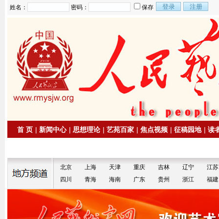
姓名：
密码：
保存
首 页
|
新闻中心
|
思想理论
|
艺苑百家
|
焦点视频
|
征稿园地
|
读
|
拍卖信息
|
名家书画
北京
上海
天津
重庆
吉林
辽宁
江苏
四川
青海
海南
广东
贵州
浙江
福建