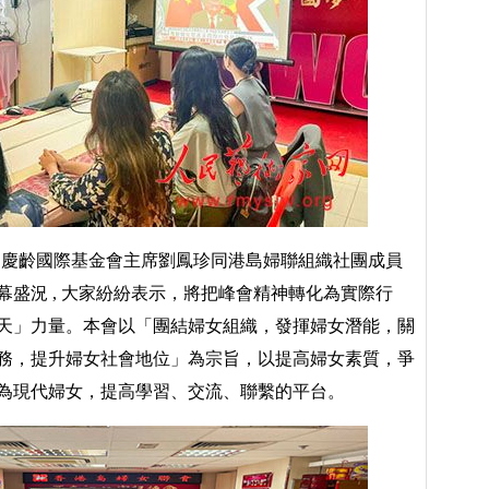
宋慶齡國際基金會主席劉鳳珍同港島婦聯組織社團成員
幕盛況
,
大家紛紛表示，將把峰會精神轉化為實際行
天」力量。本會以「團結婦女組織，發揮婦女潛能，關
務，提升婦女社會地位」為宗旨，以提高婦女素質，爭
為現代婦女，提高學習、交流、聯繫的平台。