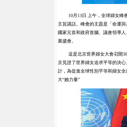
10
月
13
日 上午，全球婦女峰
主旨講話。峰會的主題是「命運與
國家元首和政府首腦、議會領導人
襄盛會。
這是北京世界婦女大會召開
3
京見證了世界婦女追求平等的決心
計，為促進全球性別平等和婦女全
大“她力量”