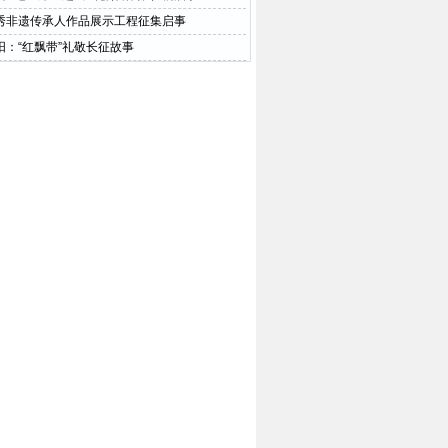
秀非遗传承人作品展示工程征集启事
阳：“红飘带”礼敬长征故事