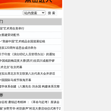
门
中国”艺术周在美举行
女蔡建荣诗配书
--“美丽中国”艺术精品全国巡展征稿
诞辰120周年追思会成功举办
关于印发《演出经纪人员管理办法》的通知
届中国戏剧梅花奖大赛(西片)在四川成都开锣
3艺术北京”在京闭幕
赵实出席北京市文联第八次代表大会并讲话
中国国际马戏节珠海开幕
儒学体系创建（八雅先生·刘永国 构建体系完整
荐
命征程 赓续赶考精神 ：《革命与赶考》座谈会
办
首届“乡野芳华·村韵新声”村花大赛启动仪式将于2