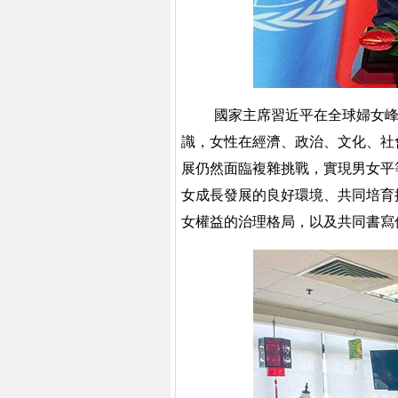
國家主席習近平在全球婦女
識，女性在經濟、政治、文化、社
展仍然面臨複雜挑戰，實現男女平
女成長發展的良好環境、共同培育
女權益的治理格局，以及共同書寫