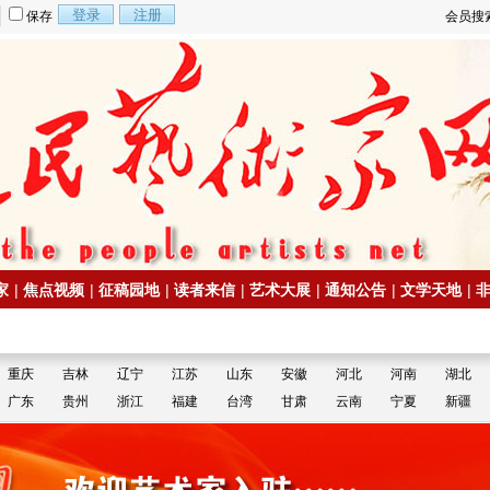
保存
会员搜
家
|
焦点视频
|
征稿园地
|
读者来信
|
艺术大展
|
通知公告
|
文学天地
|
重庆
吉林
辽宁
江苏
山东
安徽
河北
河南
湖北
广东
贵州
浙江
福建
台湾
甘肃
云南
宁夏
新疆