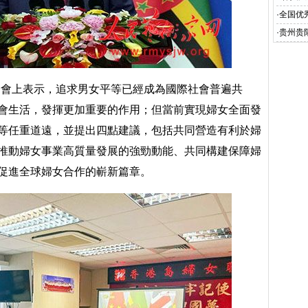
·
全国优
·
贵州贵
峰會上表示，追求男女平等已經成為國際社會普遍共
會生活，發揮更加重要的作用；但當前實現婦女全面發
等任重道遠，並提出四點建議，包括共同營造有利於婦
推動婦女事業高質量發展的強勁動能、共同構建保障婦
促進全球婦女合作的嶄新篇章。