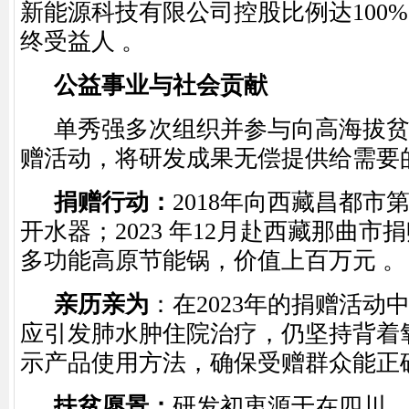
新能源科技有限公司控股比例达
100%
终受益人 。
公益事业与社会贡献
单秀强多次组织并参与向高海拔
赠活动，将研发成果无偿提供给需要
捐赠行动
：
2018
年向西藏昌都市
开水器；
2023
年
12
月赴西藏那曲市捐
多功能高原节能锅，价值上百万元 。
亲历亲为
：在
2023
年的捐赠活动
应引发肺水肿住院治疗，仍坚持背着
示产品使用方法，确保受赠群众能正
扶贫愿景
：
研发初衷源于在四川