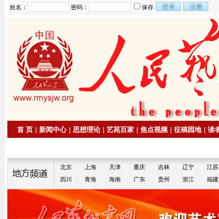
姓名：
密码：
保存
首 页
|
新闻中心
|
思想理论
|
艺苑百家
|
焦点视频
|
征稿园地
|
读
|
拍卖信息
|
名家书画
北京
上海
天津
重庆
吉林
辽宁
江苏
四川
青海
海南
广东
贵州
浙江
福建