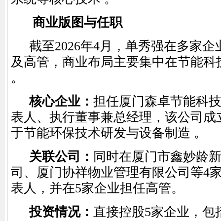
商业版图与任职
截至
2026
年
4
月，单秀强在多家企
及高管，商业布局主要集中在节能科
。
核心企业
：
担任
厦门森卓节能科
表人、执行董事兼总经理，该公司成
于节能环保技术研发与设备制造 。
关联公司
：
同时在
厦门市鑫妙龄
司
、
厦门协祥物业管理有限公司
等
4
表人，并在
5
家企业担任高管。
投资情况
：
直接控股
5
家企业，包