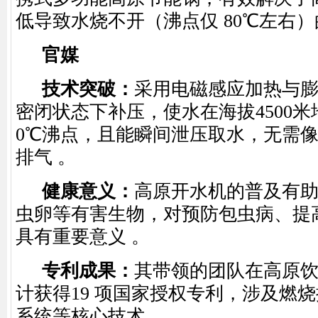
低导致水烧不开（沸点仅
80℃
左右）
官媒
技术突破
：
采用电磁感应加热与
密闭状态下补压，使水在海拔
4500
米
0℃
沸点，且能瞬间泄压取水，无需
排气 。
健康意义
：
高原开水机的普及有
虫卵等有害生物，对预防包虫病、提
具有重要意义
。
专利成果
：
其带领的团队在高原
计获得
‌19
项国家授权专利
，涉及燃烧
系统等核心技术 。