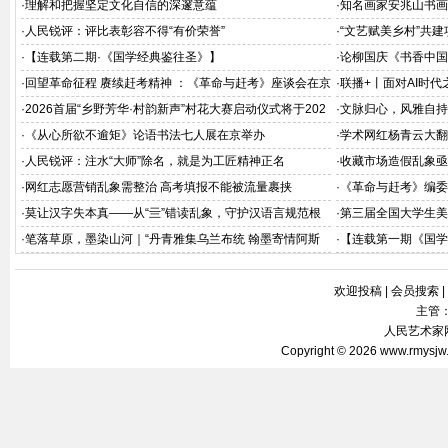
·
理解和把握坚定文化自信的深邃意蕴
·
知名画家安兆山书画
·
人民锐评：评比表彰容不得“有价荣誉”
·
“文艺赋美乡村”共
·
【连载第二期·《国学经典鉴往圣》】
·
论柳国庆《书香中国
深释
·
回望革命征程 赓续赶考精神 ：《革命与赶考》座谈会在京
·
联播+丨面对AI时代
举办
·
2026首届“乡野芳华·村韵新声”村花大赛启动仪式将于202
·
文脉归心，风雅自持
6年8月在京举办
·
《从心所欲不逾矩》论语书法七人展在京举办
·
学术网红杨青云大翻
·
人民锐评：注水“大师”除名，就是为工匠精神正名
·
收藏市场造假乱象亟
·
网红志愿营销乱象需整治 高考填报不能被流量裹挟
·
《革命与赶考》编委
会在北京飞天商务大
·
莫让汉字失本真——从“亖”错读乱象，守护汉语言规范根
·
第三届全国大学生美
基
·
笔落草原，墨染山河｜“丹青雅集乌兰布统 翰墨寄情阿斯
·
【连载第一期《国学
哈图”名家写生作品赏析
欢迎投稿
|
会员搜索
|
主管
人民艺术家网 
Copyright © 2026
www.rmysjw