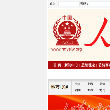
姓名：
密码：
首 页
|
新闻中心
|
思想理论
|
艺苑百
|
拍卖信息
|
名家书画
北京
上海
天津
四川
青海
海南