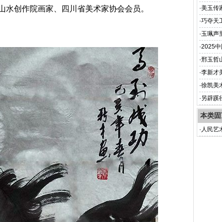
作品网
山水创作院画家、四川省美术家协会会员。
·
美玉传
·
巧夺天
·
玉珮声
·
202
·
邢玉哲
家）
·
李新才
·
徐凯美
·
另辟蹊
本类固
·
人民艺