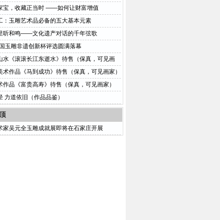
展
家宝，收藏正当时 ——如何让财富增值
工：玉雕艺术品必备的五大基本元素
里听和鸣——文化遗产对话的千年弦歌
5中国玉雕非遗创新杯评选圆满落幕
山水《滚滚长江东逝水》待售（保真，可见画
美术作品《马到成功》待售（保真，可见画家）
术作品《富贵高寿》待售（保真，可见画家）
径 力道依旧（作品品鉴）
顶
术家吴元全玉雕成就展即将在石家庄开展