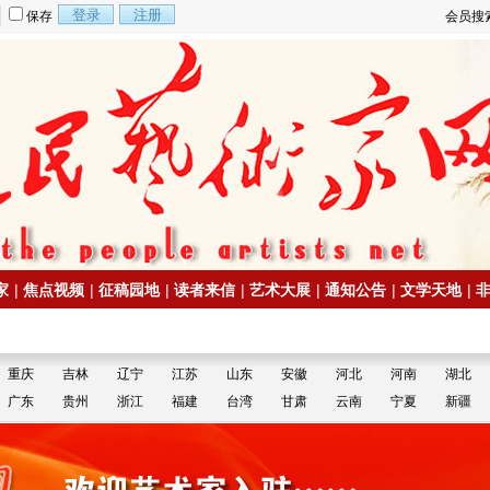
保存
会员搜
家
|
焦点视频
|
征稿园地
|
读者来信
|
艺术大展
|
通知公告
|
文学天地
|
重庆
吉林
辽宁
江苏
山东
安徽
河北
河南
湖北
广东
贵州
浙江
福建
台湾
甘肃
云南
宁夏
新疆