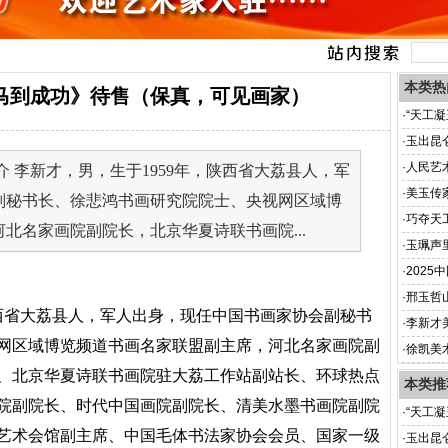
本类热
马到成功》待售（保真，可见画家）
·
“天工
展将于
·
玉出昆
作品网
·
人民艺
 李新才，男，生于1959年，陕西省大荔县人，军
·
美玉传
副秘书长、徐悲鸿书画研究院院士、央视网区域博
·
巧夺天
北名家画院副院长，北京华夏诗联书画院...
·
玉珮声
·
202
·
邢玉哲
陕西省大荔县人，军人出身，现任中国书画家协会副秘书
家）
·
李新才
网区域博览频道书画名家联盟副主席，河北名家画院副
·
徐凯美
、北京华夏诗联书画院驻大荔工作站副站长、环球热点
本类推
院副院长、时代中国画院副院长、清美水墨书画院副院
·
“天工
艺术会馆副主席、中国毛体书法家协会会员、国家一级
展将于
·
玉出昆