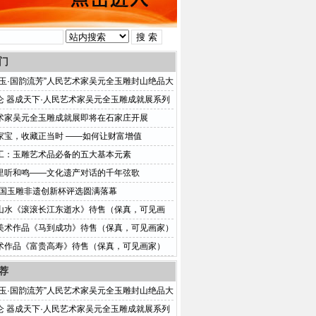
门
凝玉·国韵流芳”人民艺术家吴元全玉雕封山绝品大
石家庄重磅启幕
仑 器成天下·人民艺术家吴元全玉雕成就展系列
展
术家吴元全玉雕成就展即将在石家庄开展
家宝，收藏正当时 ——如何让财富增值
工：玉雕艺术品必备的五大基本元素
里听和鸣——文化遗产对话的千年弦歌
5中国玉雕非遗创新杯评选圆满落幕
山水《滚滚长江东逝水》待售（保真，可见画
美术作品《马到成功》待售（保真，可见画家）
术作品《富贵高寿》待售（保真，可见画家）
荐
凝玉·国韵流芳”人民艺术家吴元全玉雕封山绝品大
石家庄重磅启幕
仑 器成天下·人民艺术家吴元全玉雕成就展系列