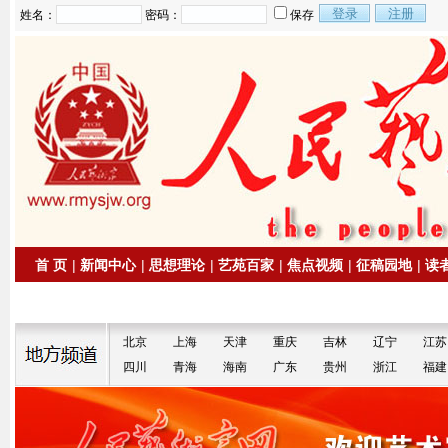
姓名：
密码：
保存
首 页
|
新闻中心
|
思想理论
|
艺苑百家
|
焦点视频
|
征稿园地
|
读
|
拍卖信息
|
名家书画
北京
上海
天津
重庆
吉林
辽宁
江苏
四川
青海
海南
广东
贵州
浙江
福建