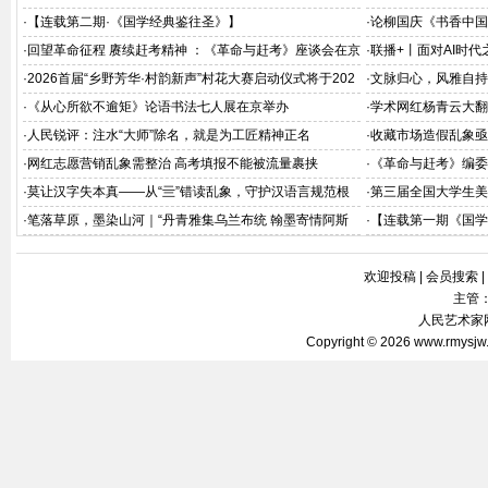
·
【连载第二期·《国学经典鉴往圣》】
·
论柳国庆《书香中国
深释
·
回望革命征程 赓续赶考精神 ：《革命与赶考》座谈会在京
·
联播+丨面对AI时代
举办
·
2026首届“乡野芳华·村韵新声”村花大赛启动仪式将于202
·
文脉归心，风雅自持
6年8月在京举办
·
《从心所欲不逾矩》论语书法七人展在京举办
·
学术网红杨青云大翻
·
人民锐评：注水“大师”除名，就是为工匠精神正名
·
收藏市场造假乱象亟
·
网红志愿营销乱象需整治 高考填报不能被流量裹挟
·
《革命与赶考》编委
会在北京飞天商务大
·
莫让汉字失本真——从“亖”错读乱象，守护汉语言规范根
·
第三届全国大学生美
基
·
笔落草原，墨染山河｜“丹青雅集乌兰布统 翰墨寄情阿斯
·
【连载第一期《国学
哈图”名家写生作品赏析
欢迎投稿
|
会员搜索
|
主管
人民艺术家网 
Copyright © 2026
www.rmysjw