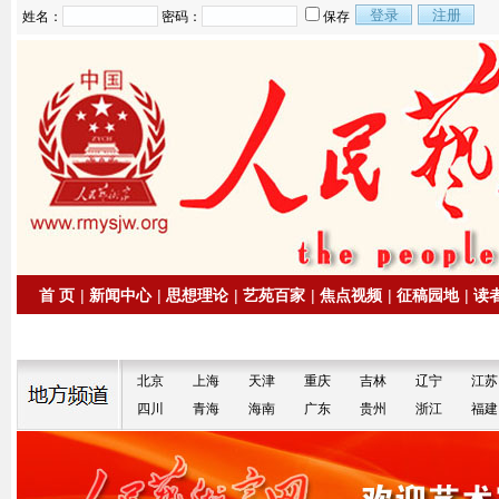
姓名：
密码：
保存
首 页
|
新闻中心
|
思想理论
|
艺苑百家
|
焦点视频
|
征稿园地
|
读
|
拍卖信息
|
名家书画
北京
上海
天津
重庆
吉林
辽宁
江苏
四川
青海
海南
广东
贵州
浙江
福建