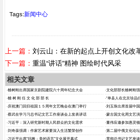
Tags:
新闻中心
上一篇：
刘云山：在新的起点上开创文化改
下一篇：
重温“讲话”精神 图绘时代风采
相关文章
·
雒树刚出席国家京剧院建院六十周年纪念大会
·
文化部部长雒树刚强
·
雒 树 刚 任 文 化 部 部 长
·
“单县人在北京珍品
·
庆祝澳门回归祖国１５周年文艺晚会在澳门举行
·
刘玉珠出席首届中国
·
蔡武在学习习总书记文艺工作座谈会上发表讲话
·
蒙古国文化周文艺演
·
习近平：深入研究新时期人民群众的文化需求
·
董伟应邀参加惠灵顿
·
刘奇葆强调：作家艺术家要深入生活繁荣创作
·
第二届中俄文化论坛
·
习近平出席“玛雅：美的语言”文化展开幕式
·
贯彻总书记文艺座谈