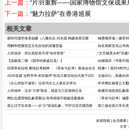
上一篇：
“片羽重辉——国家博物馆文保成果
下一篇：
“魅力拉萨”在香港巡展
相关文章
·
新时代儒学体系创建（八雅先生·刘永国 构建体系完整
·
翰墨颂军魂｜建军9
版）
·
理解和把握坚定文化自信的深邃意蕴
·
知名画家安兆山书画
·
人民锐评：评比表彰容不得“有价荣誉”
·
“文艺赋美乡村”共
·
【连载第二期·《国学经典鉴往圣》】
·
论柳国庆《书香中国
深释
·
回望革命征程 赓续赶考精神 ：《革命与赶考》座谈会在京
·
联播+丨面对AI时代
举办
·
2026首届“乡野芳华·村韵新声”村花大赛启动仪式将于202
·
文脉归心，风雅自持
6年8月在京举办
·
《从心所欲不逾矩》论语书法七人展在京举办
·
学术网红杨青云大翻
·
人民锐评：注水“大师”除名，就是为工匠精神正名
·
收藏市场造假乱象亟
·
网红志愿营销乱象需整治 高考填报不能被流量裹挟
·
《革命与赶考》编委
会在北京飞天商务大
·
莫让汉字失本真——从“亖”错读乱象，守护汉语言规范根
·
第三届全国大学生美
基
欢迎投稿
|
会员搜索
|
主管