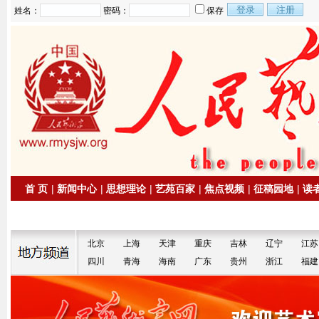
姓名：
密码：
保存
首 页
|
新闻中心
|
思想理论
|
艺苑百家
|
焦点视频
|
征稿园地
|
读
|
拍卖信息
|
名家书画
北京
上海
天津
重庆
吉林
辽宁
江苏
四川
青海
海南
广东
贵州
浙江
福建