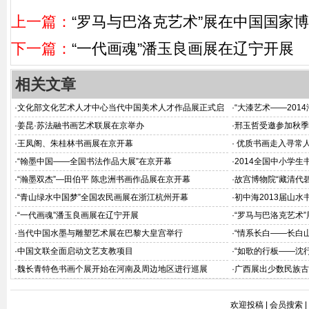
上一篇：
“罗马与巴洛克艺术”展在中国国家
下一篇：
“一代画魂”潘玉良画展在辽宁开展
相关文章
·
文化部文化艺术人才中心当代中国美术人才作品展正式启
·
“大漆艺术——201
动
·
姜昆·苏法融书画艺术联展在京举办
·
邢玉哲受邀参加秋季
·
王凤阁、朱桂林书画展在京开幕
·
优质书画走入寻常
·
“翰墨中国——全国书法作品大展”在京开幕
·
2014全国中小学
·
“瀚墨双杰”—田伯平 陈忠洲书画作品展在京开幕
·
故宫博物院“藏清代
·
“青山绿水中国梦”全国农民画展在浙江杭州开幕
·
初中海2013届山
·
“一代画魂”潘玉良画展在辽宁开展
·
“罗马与巴洛克艺术
·
当代中国水墨与雕塑艺术展在巴黎大皇宫举行
·
“情系长白——长白
席
·
中国文联全面启动文艺支教项目
·
“如歌的行板——沈
幕
·
魏长青特色书画个展开始在河南及周边地区进行巡展
·
广西展出少数民族古
欢迎投稿
|
会员搜索
|