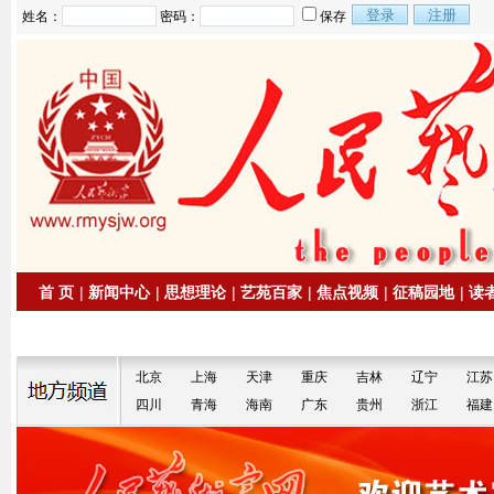
姓名：
密码：
保存
首 页
|
新闻中心
|
思想理论
|
艺苑百家
|
焦点视频
|
征稿园地
|
读
|
拍卖信息
|
名家书画
北京
上海
天津
重庆
吉林
辽宁
江苏
四川
青海
海南
广东
贵州
浙江
福建