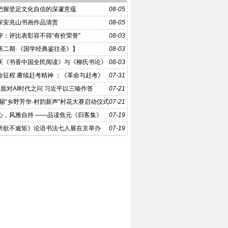
把握坚定文化自信的深邃意蕴
08-05
家安兆山书画作品清赏
08-05
评：评比表彰容不得“有价荣誉”
08-03
第二期·《国学经典鉴往圣》】
08-03
庆《书香中国全民阅读》与《柳氏书论》
08-03
意深释
命征程 赓续赶考精神 ：《革命与赶考》
07-31
在京举办
丨面对AI时代之问 习近平以三喻作答
07-21
首届“乡野芳华·村韵新声”村花大赛启动仪式
07-21
26年8月在京举办
心，风雅自持 ——品读焦元《归客集》
07-19
集》
所欲不逾矩》论语书法七人展在京举办
07-19