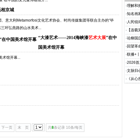
”在中国妇女儿童博物馆开...
·
理解和
亮相京城
·
知名画
团、意大利Metamorfosi文化艺术协会、时尚传媒集团等联合主办的“毕
·
人民锐
三环弘燕路的山水美术...
·
【连载
“大漆艺术——2014海峡漆
艺术大展
”在中
·
论柳国
体系旨
·
回望革
国美术馆开幕
座谈会
·
联播+
术馆开幕...
·
2026
将于20
·
文脉归
《风雅
·
《从心
下一页
末 页
共
8
条记录 10条/每页