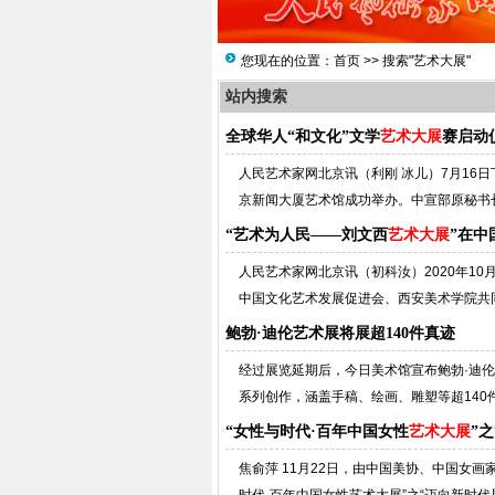
您现在的位置：
首页
>> 搜索"艺术大展"
站内搜索
全球华人“和文化”文学
艺术大展
赛启动
人民艺术家网北京讯（利刚 冰儿）7月16
京新闻大厦艺术馆成功举办。中宣部原秘书长
“艺术为人民——刘文西
艺术大展
”在中
人民艺术家网北京讯（初科汝）2020年1
中国文化艺术发展促进会、西安美术学院共同主
鲍勃·迪伦艺术展将展超140件真迹
经过展览延期后，今日美术馆宣布鲍勃·迪伦
系列创作，涵盖手稿、绘画、雕塑等超140件
“女性与时代·百年中国女性
艺术大展
”
焦俞萍 11月22日，由中国美协、中国女