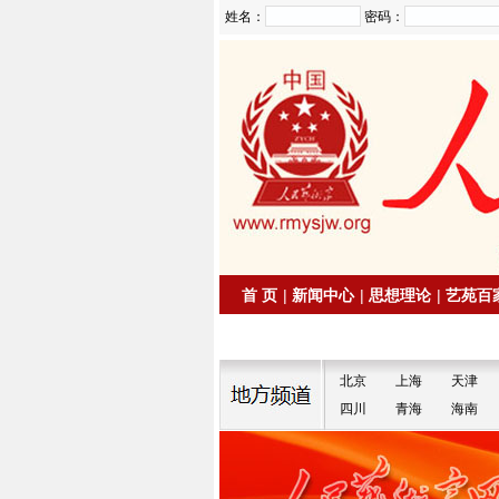
姓名：
密码：
首 页
|
新闻中心
|
思想理论
|
艺苑百
|
拍卖信息
|
名家书画
北京
上海
天津
四川
青海
海南