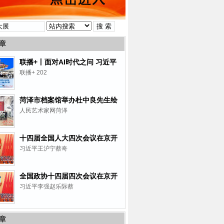
章
联播+丨面对AI时代之问 习近平
以三喻作答
联播+ 202
菏泽市档案馆举办杜中良先生绘
画作品及作品集捐赠仪式
人民艺术家网菏泽
十四届全国人大四次会议在京开
幕
习近平王沪宁蔡奇
全国政协十四届四次会议在京开
幕
习近平李强赵乐际蔡
章