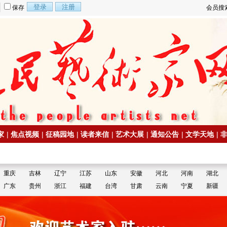
保存
会员搜
家
|
焦点视频
|
征稿园地
|
读者来信
|
艺术大展
|
通知公告
|
文学天地
|
重庆
吉林
辽宁
江苏
山东
安徽
河北
河南
湖北
广东
贵州
浙江
福建
台湾
甘肃
云南
宁夏
新疆