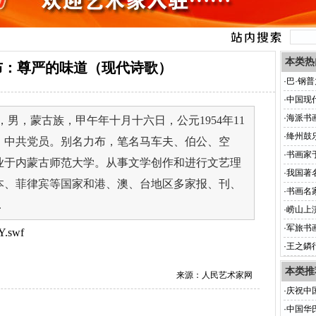
本类热
布：尊严的味道（现代诗歌）
·
巴·钢
·
中国现
·
海派书
男，蒙古族，甲午年十月十六日，公元1954年11
·
绛州鼓
，中共党员。别名力布，笔名马车夫、伯公、空
·
书画家
业于内蒙古师范大学。从事文学创作和进行文艺理
·
我国著
本、菲律宾等国家和港、澳、台地区多家报、刊、
·
书画名
.
·
崂山上
·
军旅书
Y.swf
·
王之鏻
本类推
来源：人民艺术家网
·
庆祝中
华一江
·
中国华