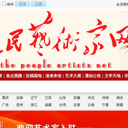
保存
会员搜
家
|
焦点视频
|
征稿园地
|
读者来信
|
艺术大展
|
通知公告
|
文学天地
|
重庆
吉林
辽宁
江苏
山东
安徽
河北
河南
湖北
广东
贵州
浙江
福建
台湾
甘肃
云南
宁夏
新疆