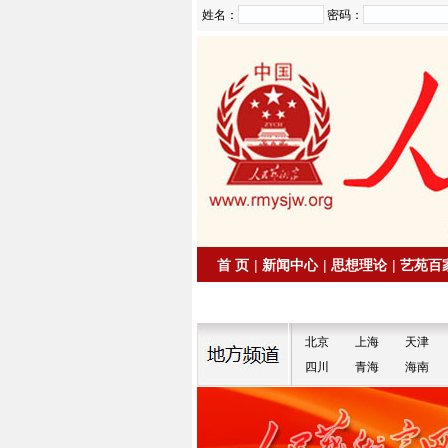
姓名：
密码：
首 页
|
新闻中心
|
思想理论
|
艺苑百
|
拍卖信息
|
名家书画
北京
上海
天津
四川
青海
海南