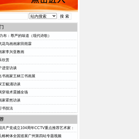
门
普力布：尊严的味道（现代诗歌）
代花鸟画画家田雨霖
画家李兴亚教画
乐欣赏
于进堂访谈
名书画家王林江书画展
家王毓涌访谈
演穿墙术震撼全场
画家霍然访谈
行书技法
荐
国共产党成立104周年CCTV重点推荐艺术家：
氏榕树体全国巡展广州第四站专题视频